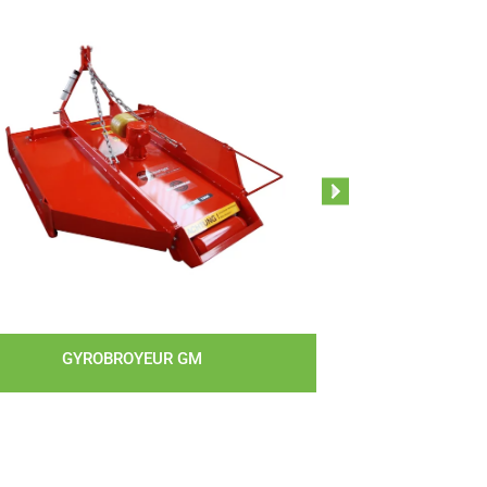
GYROBROYEUR GM
GYROB