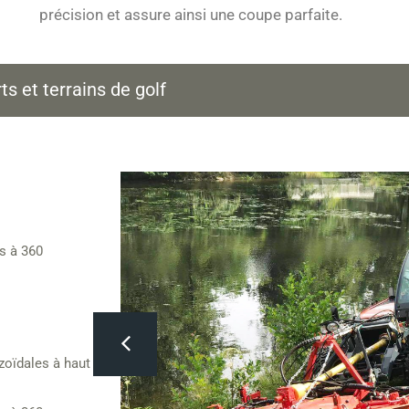
précision et assure ainsi une coupe parfaite.
s et terrains de golf
es à 360
zoïdales à haut