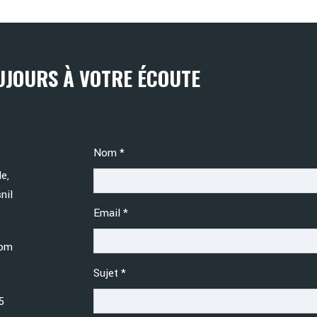
UJOURS À VOTRE ÉCOUTE
Accueil
Nom
*
form
e,
nil
Email
*
com
Sujet
*
5