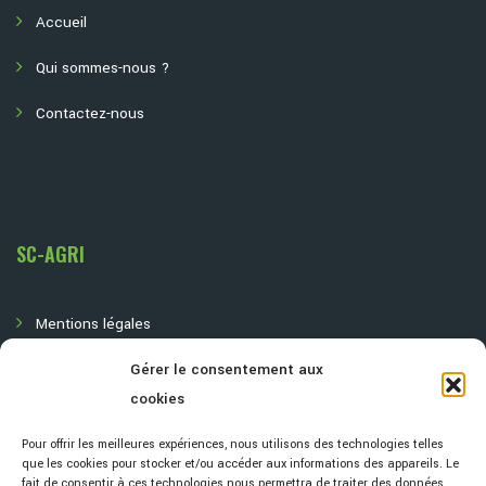
Accueil
Qui sommes-nous ?
Contactez-nous
SC-AGRI
Mentions légales
Gérer le consentement aux
Politique de confidentialité
cookies
Pour offrir les meilleures expériences, nous utilisons des technologies telles
que les cookies pour stocker et/ou accéder aux informations des appareils. Le
fait de consentir à ces technologies nous permettra de traiter des données