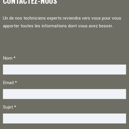
CONTACTEZ-NOUS
Un de nos techniciens experts reviendra vers vous pour vous
apporter
toutes les informations dont vous avez besoin.
Accueil
Nom
*
form
Email
*
Sujet
*