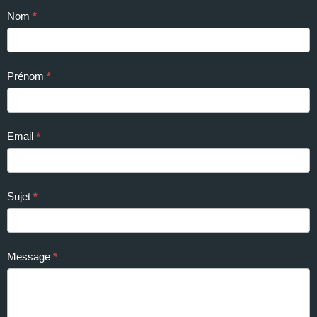
Contact
Nom
*
Us
Prénom
*
Email
*
Sujet
*
Message
*